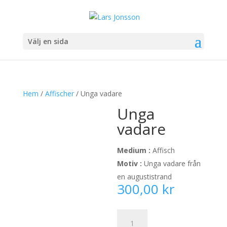
Välj en sida
Hem
/
Affischer
/ Unga vadare
Unga
vadare
Medium :
Affisch
Motiv :
Unga vadare från
en augustistrand
300,00
kr
Unga
vadare