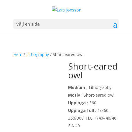
Välj en sida
Hem
/
Lithography
/ Short-eared owl
Short-eared
owl
Medium :
Lithography
Motiv :
Short-eared owl
Upplaga :
360
Upplaga full :
1/360–
360/360, H.C. 1/40–40/40,
E.A 40.