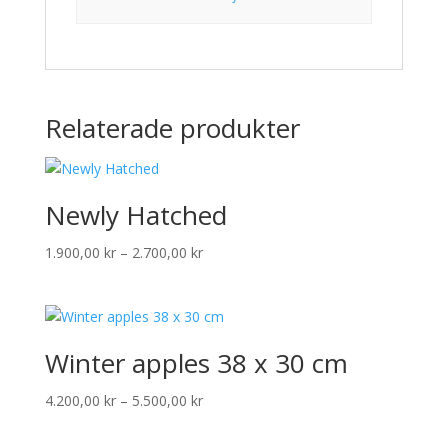
Relaterade produkter
Newly Hatched
Prisintervall:
1.900,00
kr
–
2.700,00
kr
1.900,00 kr
till
2.700,00 kr
Winter apples 38 x 30 cm
Prisintervall:
4.200,00
kr
–
5.500,00
kr
4.200,00 kr
till