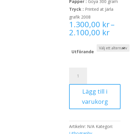
Papper :
Goya 300 gram
Tryck :
Printed at Järla
grafik 2008
1.300,00
kr
–
Prisint
2.100,00
kr
1.300,
till
2.100,
Utförande
Short-
eared
owl
Lägg till i
mängd
varukorg
Artikelnr:
N/A
Kategori:
Lithography