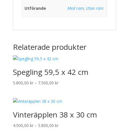
Utförande
Med ram
,
Utan ram
Relaterade produkter
Spegling 59,5 x 42 cm
Prisintervall:
5.800,00
kr
–
7.500,00
kr
5.800,00 kr
till
7.500,00 kr
Vinteräpplen 38 x 30 cm
Prisintervall:
4.500,00
kr
–
5.800,00
kr