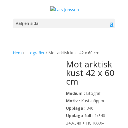
Välj en sida
Hem
/
Litografier
/ Mot arktisk kust 42 x 60 cm
Mot arktisk
kust 42 x 60
cm
Medium :
Litografi
Motiv :
Kustsnäppor
Upplaga :
340
Upplaga full :
1/340–
340/340 + HC I/XXX–