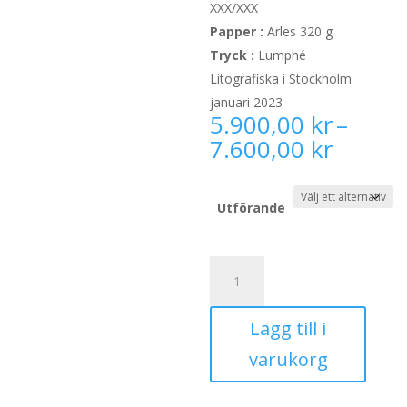
XXX/XXX
Papper :
Arles 320 g
Tryck :
Lumphé
Litografiska i Stockholm
januari 2023
5.900,00
kr
–
Prisint
7.600,00
kr
5.900,
till
7.600,
Utförande
Mot
arktisk
kust
Lägg till i
42
x
varukorg
60
cm