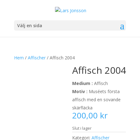
Välj en sida
Hem
/
Affischer
/ Affisch 2004
Affisch 2004
Medium :
Affisch
Motiv :
Muséets första
affisch med en sovande
skärfläcka
200,00
kr
Slut i lager
Kategori:
Affischer