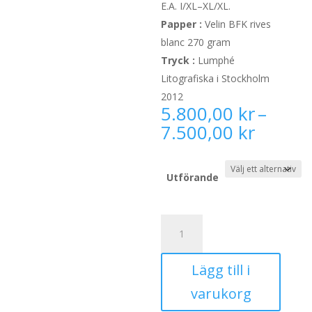
E.A. I/XL–XL/XL.
Papper :
Velin BFK rives
blanc 270 gram
Tryck :
Lumphé
Litografiska i Stockholm
2012
5.800,00
kr
–
Prisint
7.500,00
kr
5.800,
till
7.500,
Utförande
Kvällstankar
42
x
Lägg till i
59,5
cm
varukorg
mängd