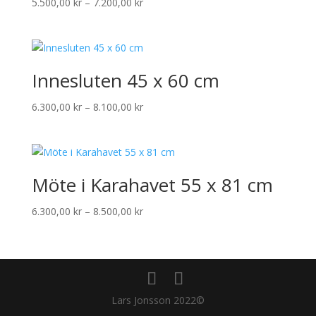
Prisintervall:
5.500,00
kr
–
7.200,00
kr
5.500,00 kr
till
7.200,00 kr
Innesluten 45 x 60 cm
Prisintervall:
6.300,00
kr
–
8.100,00
kr
6.300,00 kr
till
8.100,00 kr
Möte i Karahavet 55 x 81 cm
Prisintervall:
6.300,00
kr
–
8.500,00
kr
6.300,00 kr
till
8.500,00 kr
Lars Jonsson 2022©