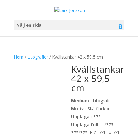
Välj en sida
Hem
/
Litografier
/ Kvällstankar 42 x 59,5 cm
Kvällstankar
42 x 59,5
cm
Medium :
Litografi
Motiv :
Skärfläckor
Upplaga :
375
Upplaga full :
1/375–
375/375. H.C. I/XL–XL/XL.